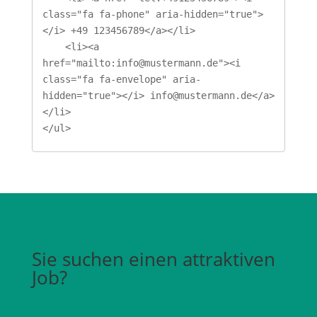
class="fa fa-phone" aria-hidden="true">
</i> +49 123456789</a></li>

    <li><a 
href="mailto:info@mustermann.de"><i 
class="fa fa-envelope" aria-
hidden="true"></i> info@mustermann.de</a>
</li>

</ul>
Sie suchen einen attraktiven
Job?