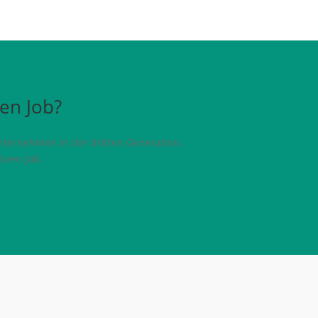
ven Job?
nternehmen in der dritten Generation.
iven Job.