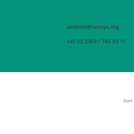
vertrieb@ramsys.org
+49 (0) 2369 / 745 93 10
Start